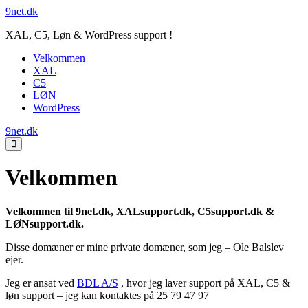
Spring
9net.dk
til
XAL, C5, Løn & WordPress support !
indhold
Velkommen
XAL
C5
LØN
WordPress
9net.dk
Menu
Toggle
Velkommen
Velkommen til 9net.dk, XALsupport.dk, C5support.dk &
LØNsupport.dk.
Disse domæner er mine private domæner, som jeg – Ole Balslev
ejer.
Jeg er ansat ved
BDL A/S
, hvor jeg laver support på XAL, C5 &
løn support – jeg kan kontaktes på 25 79 47 97